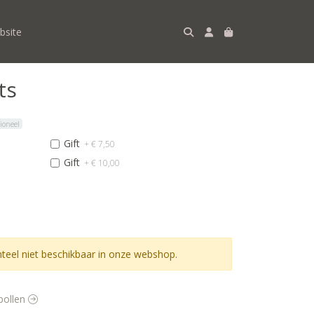
bsite
ts
ioneel
Gift
+ € 7,50
Gift
+ € 10,00
eel niet beschikbaar in onze webshop.
ebollen