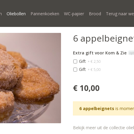
n
Oliebollen
Pannenkoeken
WC-papier
Brood
Terug naar we
6 appelbeigne
Extra gift voor Kom & Zie
opt
Gift
+ € 2,50
Gift
+ € 5,00
€ 10,00
6 appelbeignets
is moment
Bekijk meer uit de collectie oli